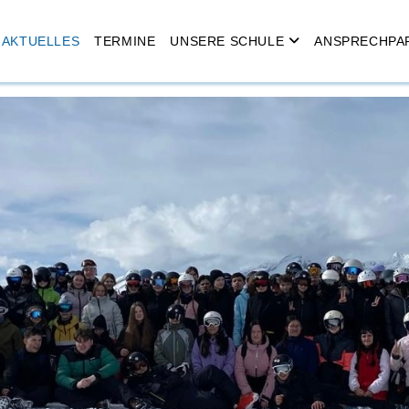
AKTUELLES
TERMINE
UNSERE SCHULE
ANSPRECHPA