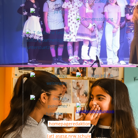
homepageredaktion
[at] asgsg.nrw.schule