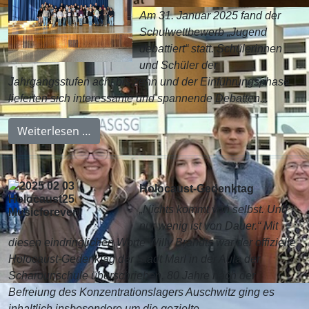
Am 31. Januar 2025 fand der
Schulwettbewerb „Jugend
debattiert“ statt. Schülerinnen
und Schüler der
Jahrgangsstufen acht bis zehn und der Einführungsphase
lieferten sich interessante und spannende Debatten...
Weiterlesen …
Holocaust-Gedenktag
„Nichts kommt von selbst. Und
nur wenig ist von Dauer.“ Mit
diesen eindringlichen Worte Willy Brandts war der offizielle
Holocaust-Gedenktag der Stadt Marl in der Aula der
Scharounschule überschrieben. 80 Jahre nach der
Befreiung des Konzentrationslagers Auschwitz ging es
inhaltlich insbesondere um die gezielte