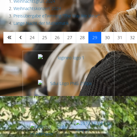
Weihnachtsgruß 2024
Weihnachtskonzert 2024
Preisübergabe eTwinning "The Way We Wear"
Lange Nacht der Mathematik
24
25
26
27
28
29
30
31
32