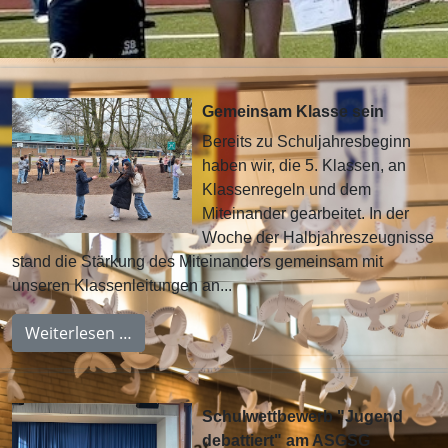
Gemeinsam Klasse sein
Bereits zu Schuljahresbeginn
haben wir, die 5. Klassen, an
Klassenregeln und dem
Miteinander gearbeitet. In der
Woche der Halbjahreszeugnisse
stand die Stärkung des Miteinanders gemeinsam mit
unseren Klassenleitungen an...
Weiterlesen …
Schulwettbewerb "Jugend
debattiert" am ASGSG