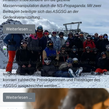
Massenmanipulation durch die NS-Propaganda: Mit zwei
Beiträgen beteiligte sich das ASGSG an der
Gedenkveranstaltung...
Weiterlesen …
Preisverleihung zur Mathe-
Olympiade
Sehr erfolgreich haben Schülerinnen und Schüler des
ASGSG in diesem Jahr an der Mathe-Olympiade
teilgenommen. Bei der Preisverleihung zur Regionalrunde
konnten zahlreiche Preisträgerinnen und Preisträger des
ASGSG ausgezeichnet werden...
Weiterlesen …