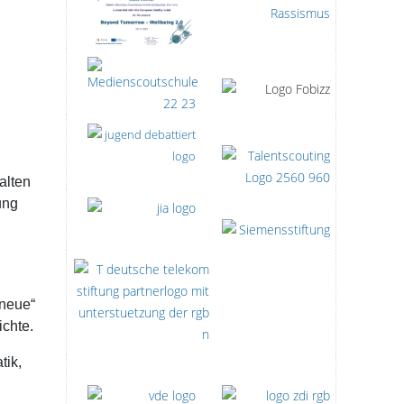
alten
ung
„neue“
ichte.
tik,