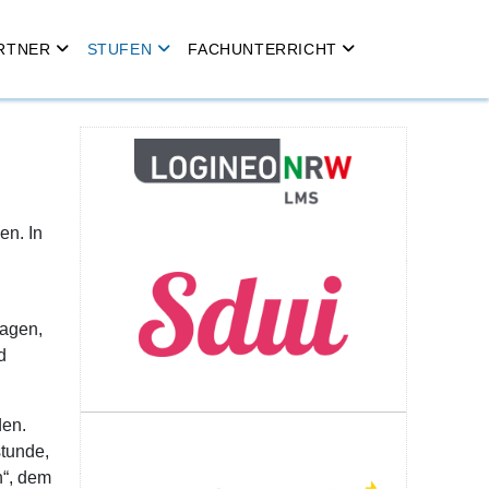
RTNER
STUFEN
FACHUNTERRICHT
en. In
tagen,
d
den.
tunde,
n“, dem