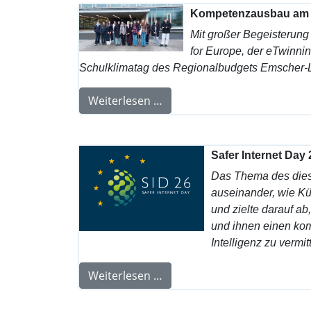
Kompetenzausbau am S
Mit großer Begeisterung
for Europe, der eTwinn
Schulklimatag des Regionalbudgets Emscher-Li
Weiterlesen …
Safer Internet Day
Das Thema des diesj
auseinander, wie Kün
und zielte darauf ab
und ihnen einen ko
Intelligenz zu vermitt
Weiterlesen …