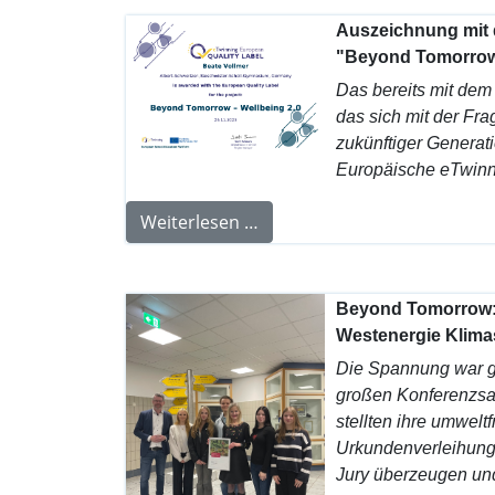
Auszeichnung mit d
"Beyond Tomorrow:
Das bereits mit dem
das sich mit der Fr
zukünftiger Generati
Europäische eTwinni
Weiterlesen …
Beyond Tomorrow: W
Westenergie Klima
Die Spannung war g
großen Konferenzsa
stellten ihre umwelt
Urkundenverleihun
Jury überzeugen und