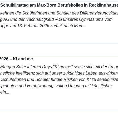
chulklimatag am Max-Born Berufskolleg in Recklinghaus
 kehrten die Schülerinnen und Schüler des Differenzierungskurs
ing AG und der Nachhaltigkeits-AG unseres Gymnasiums vom
ppe am 13. Februar 2026 zurück nach Marl...
 2026 – KI and me
ährgen Safer Internet Days "KI an me" setzte sich mit der Frag
stliche Intelligenz sich auf unser zukünftiges Leben auswirken
, Schülerinnen und Schüler für die Risiken von KI zu sensibilisi
mpetenten und verantwortungsvollen Umgang mit künstlicher
eln...