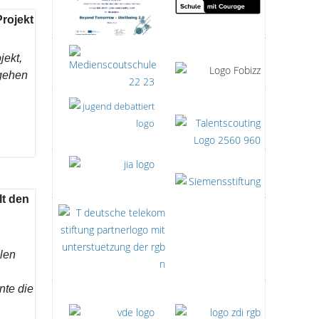
rojekt
jekt,
rgehen
lt den
len
nte die