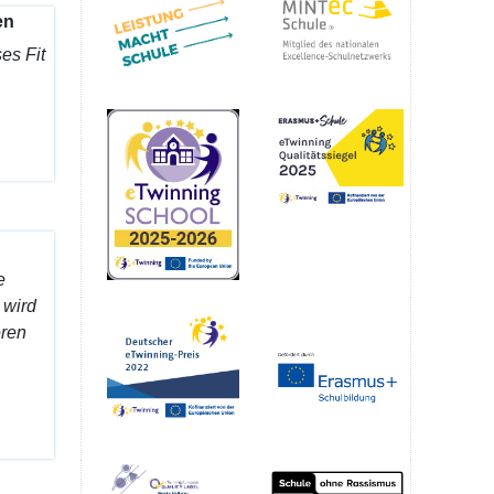
en
es Fit
e
 wird
eren